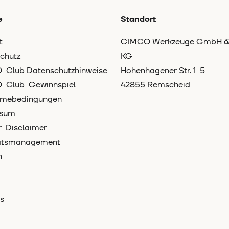
e
Standort
t
CIMCO Werkzeuge GmbH &
chutz
KG
Club Datenschutzhinweise
Hohenhagener Str. 1-5
-Club-Gewinnspiel
42855 Remscheid
hmebedingungen
ssum
-Disclaimer
tätsmanagement
n
s