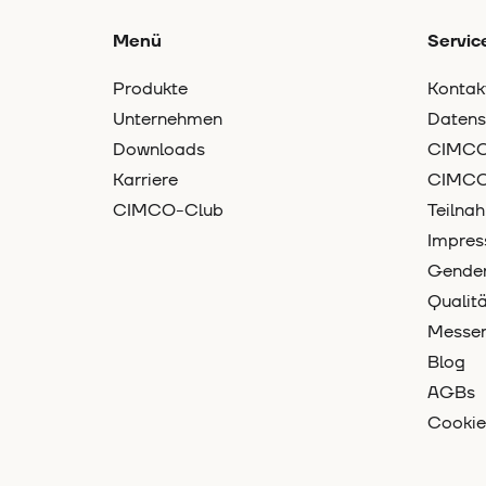
Menü
Servic
Produkte
Kontak
Unternehmen
Datens
Downloads
CIMCO-
Karriere
CIMCO
CIMCO-Club
Teilna
Impre
Gender
Quali
Messe
Blog
AGBs
Cookie