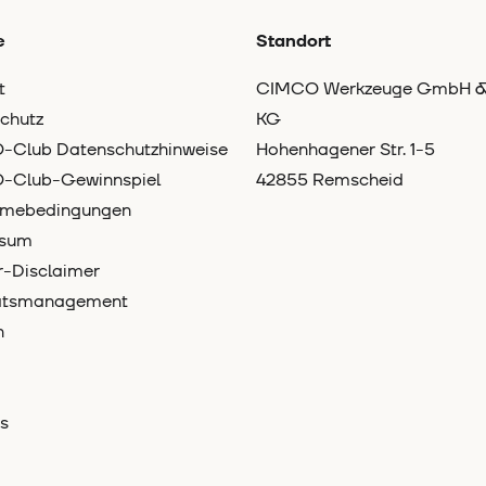
e
Standort
t
CIMCO Werkzeuge GmbH &
chutz
KG
Club Datenschutzhinweise
Hohenhagener Str. 1-5
-Club-Gewinnspiel
42855 Remscheid
hmebedingungen
ssum
-Disclaimer
tätsmanagement
n
s