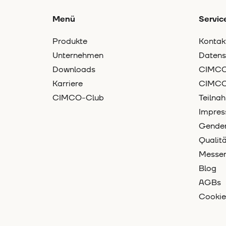
Menü
Servic
Produkte
Kontak
Unternehmen
Datens
Downloads
CIMCO-
Karriere
CIMCO
CIMCO-Club
Teilna
Impre
Gender
Quali
Messe
Blog
AGBs
Cookie