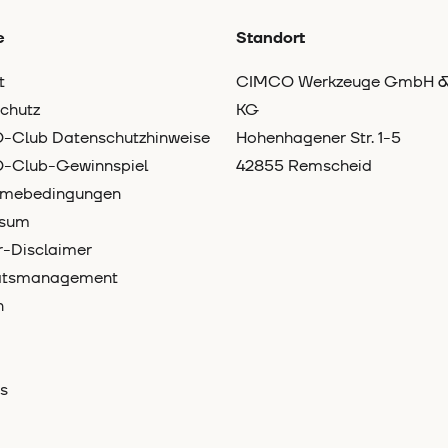
e
Standort
t
CIMCO Werkzeuge GmbH &
chutz
KG
Club Datenschutzhinweise
Hohenhagener Str. 1-5
-Club-Gewinnspiel
42855 Remscheid
hmebedingungen
ssum
-Disclaimer
tätsmanagement
n
s