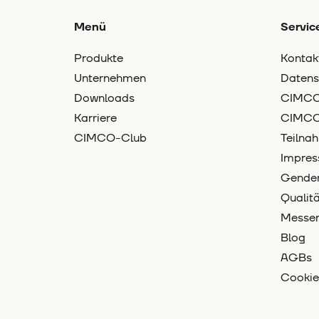
Menü
Servic
Produkte
Kontak
Unternehmen
Datens
Downloads
CIMCO-
Karriere
CIMCO
CIMCO-Club
Teilna
Impre
Gender
Quali
Messe
Blog
AGBs
Cookie