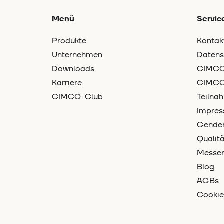
Menü
Servic
Produkte
Kontak
Unternehmen
Datens
Downloads
CIMCO-
Karriere
CIMCO
CIMCO-Club
Teilna
Impre
Gender
Quali
Messe
Blog
AGBs
Cookie