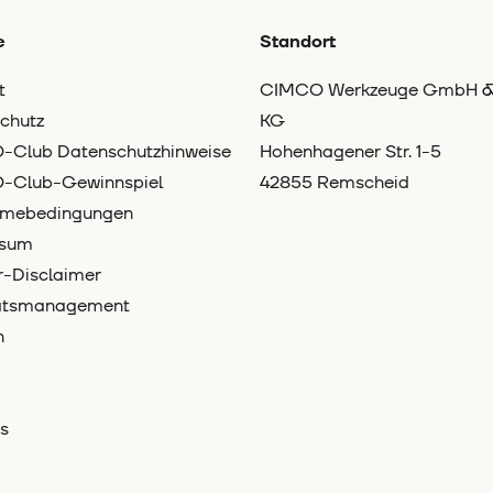
e
Standort
t
CIMCO Werkzeuge GmbH &
chutz
KG
Club Datenschutzhinweise
Hohenhagener Str. 1-5
-Club-Gewinnspiel
42855 Remscheid
hmebedingungen
ssum
-Disclaimer
tätsmanagement
n
s