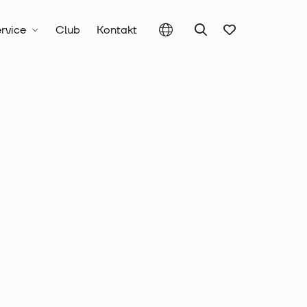
rvice
Club
Kontakt
 und Abtrommelsysteme
Service-Sets
Service-Set
 14-teilig, für