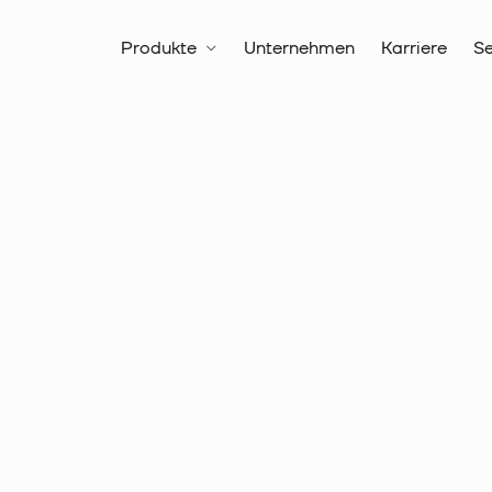
Produkte
Unternehmen
Karriere
Se
Alle Produkte
Kabeleinzieh-
Zubehör Kabeleinziehsysteme
Artikelnr.:
14 2150
Katimex® 
Kati®-Bliz,