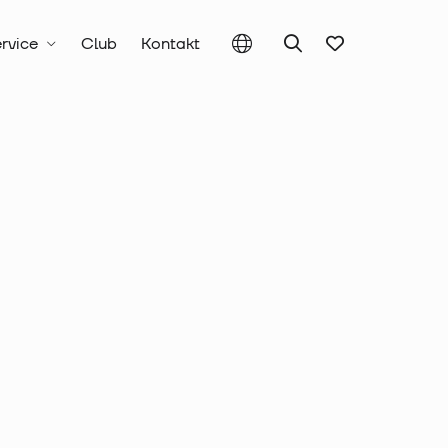
rvice
Club
Kontakt
chnik
Lötfreie Kabelverbinder, nicht isoliert
führung
lschuh Cu,
 185 mm², M14