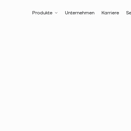
Produkte
Unternehmen
Karriere
Se
Alle Produkte
Verbindungste
Rohrkabelschuhe Cu, Normalaus
Artikelnr.:
18 0791
Rohrkabe
Ringform,