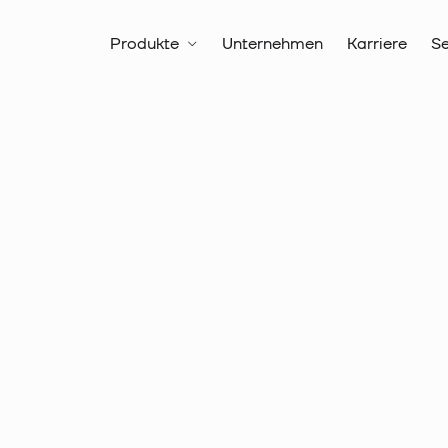
Produkte
Unternehmen
Karriere
Se
Alle Produkte
Verbindungste
Aderendhülsen, isoliert, DIN
Artikelnr.:
18 2320
Aderendhü
Querschni