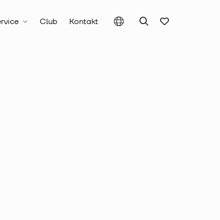
rvice
Club
Kontakt
chnik
Aderendhülsen
lse isoliert,
tt 0,75 mm²,