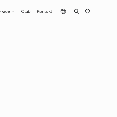
rvice
Club
Kontakt
chnik
Aderendhülsen
lse isoliert,
tt 4,0 mm²,