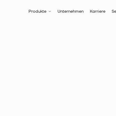
Produkte
Unternehmen
Karriere
Se
Alle Produkte
Verbindungste
Aderendhülsen, isoliert, DIN
Artikelnr.:
18 2344
Aderendhü
Querschni