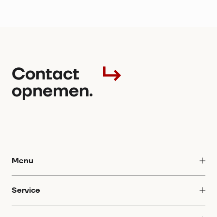
Contact
opnemen.
Menu
Producten
Service
Bedrijf
Downloads
Contact