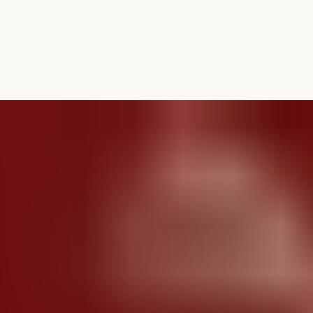
01
Toepassingen
/ 0
De CIMCO-Club
Word lid van onze Club en
profiteer van exclusieve
voordelen.