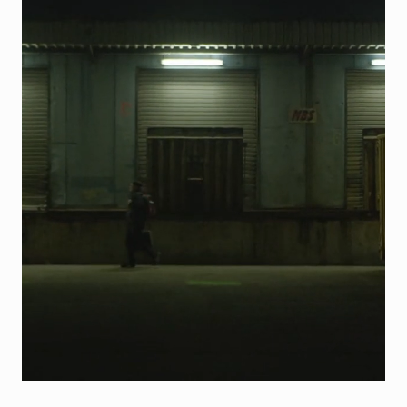
Carrière
Start je carrière bij
CIMCO
Ga op zoek naar je nieuwe baan en
solliciteer nu!
Solliciteer nu